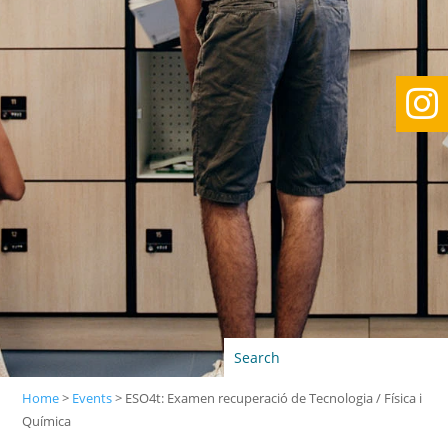

Home
>
Events
>
ESO4t: Examen recuperació de Tecnologia / Física i
Química