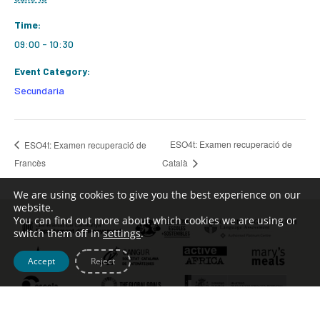
Time:
09:00 - 10:30
Event Category:
Secundaria
ESO4t: Examen recuperació de
ESO4t: Examen recuperació de
Francès
Català
We are using cookies to give you the best experience on our
website.
You can find out more about which cookies we are using or
switch them off in
settings
.
Accept
Reject