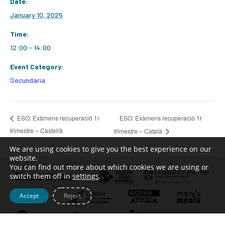
Date:
January 10, 2025
Time:
12:00 - 14:00
Event Category:
Secundaria
ESO: Exàmens recuperació 1r
ESO: Exàmens recuperació 1r
trimestre – Castellà
trimestre – Català
We are using cookies to give you the best experience on our
website.
You can find out more about which cookies we are using or
switch them off in
settings
.
Accept
Reject