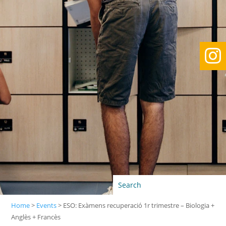

Home
>
Events
>
ESO: Exàmens recuperació 1r trimestre – Biologia +
Anglès + Francès