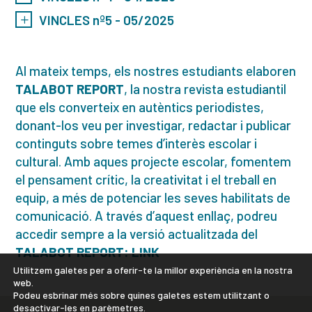
VINCLES nº5 - 05/2025
Al mateix temps, els nostres estudiants elaboren
TALABOT REPORT
, la nostra revista estudiantil
que els converteix en autèntics periodistes,
donant-los veu per investigar, redactar i publicar
continguts sobre temes d’interès escolar i
cultural. Amb aques projecte escolar, fomentem
el pensament crític, la creativitat i el treball en
equip, a més de potenciar les seves habilitats de
comunicació. A través d’aquest enllaç, podreu
accedir sempre a la versió actualitzada del
TALABOT REPORT:
LINK
Utilitzem galetes per a oferir-te la millor experiència en la nostra
web.
Podeu esbrinar més sobre quines galetes estem utilitzant o
desactivar-les en
parèmetres
.