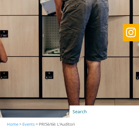

Home
>
Events
>
PRI5è/6è: L’Auditori