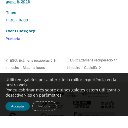
gener 9, 2025
Time:
11:30 - 14:00
Event Category:
Primaria
ESO: Exàmens recuperació 1r
ESO: Exàmens recuperació 1r
trimestre – Matemàtiques
trimestre – Castellà
Utilitzem galetes per a oferir-te la millor experiència en la
nostra web.
Podeu esbrinar més sobre quines galetes estem utilitzant o
desactivar-les en
parèmetres
.
Accepta
Rebutja