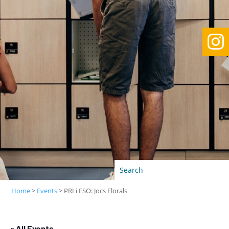

Home
>
Events
>
PRI i ESO: Jocs Florals
« All Events