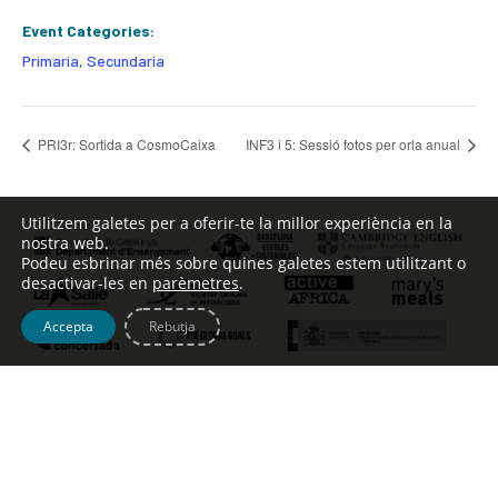
Event Categories:
Primaria
,
Secundaria
PRI3r: Sortida a CosmoCaixa
INF3 i 5: Sessió fotos per orla anual
Utilitzem galetes per a oferir-te la millor experiència en la
nostra web.
Podeu esbrinar més sobre quines galetes estem utilitzant o
desactivar-les en
parèmetres
.
Accepta
Rebutja
Tel. [+34] 932 123 499 – c/ Escoles Pies, 134 –
info@johntalabot.com