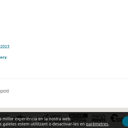
 2023
ory:
epció
la millor experiència en la nostra web.
galetes estem utilitzant o desactivar-les en
parèmetres
.