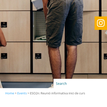

Home
>
Events
>
ESO2n: Reunió informativa inici de curs