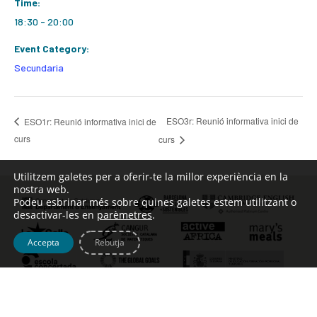
Time:
18:30 - 20:00
Event Category:
Secundaria
ESO3r: Reunió informativa inici de
ESO1r: Reunió informativa inici de
curs
curs
Utilitzem galetes per a oferir-te la millor experiència en la
nostra web.
Podeu esbrinar més sobre quines galetes estem utilitzant o
desactivar-les en
parèmetres
.
Accepta
Rebutja