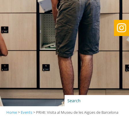

Home
>
Events
>
PRI4t: Visita al Museu de les Aigües de Barcelona