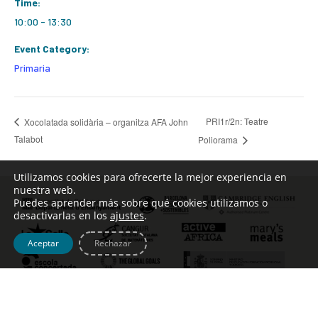
Time:
10:00 - 13:30
Event Category:
Primaria
PRI1r/2n: Teatre
Xocolatada solidària – organitza AFA John
Talabot
Poliorama
Utilizamos cookies para ofrecerte la mejor experiencia en
nuestra web.
Puedes aprender más sobre qué cookies utilizamos o
desactivarlas en los
ajustes
.
Aceptar
Rechazar