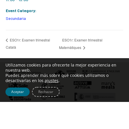
Event Category:
Secundaria
ESO1r: Examen trimestral
ESO1r: Examen trimestral
Català
Matemàtiques
Utilizamos cookies para ofrecerte la mejor experiencia en
nuestra web.
Puedes aprender más sobre qué cookies utilizamos o
desactivarlas en los
ajustes
.
Aceptar
Rechazar