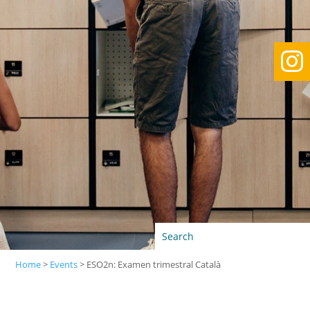

Home
>
Events
>
ESO2n: Examen trimestral Català