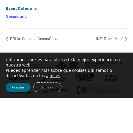
Event Category:
Secundaria
PRI 3r: Sortida a CosmoCaixa
INF: Taller “Miró”
Utilizamos cookies para ofrecerte la mejor experiencia en
nuestra web.
Puedes aprender más sobre qué cookies utilizamos o
desactivarlas en los
ajustes
.
Aceptar
Rechazar
Tel. [+34] 932 123 499 – c/ Escoles Pies, 134 –
info@johntalabot.com