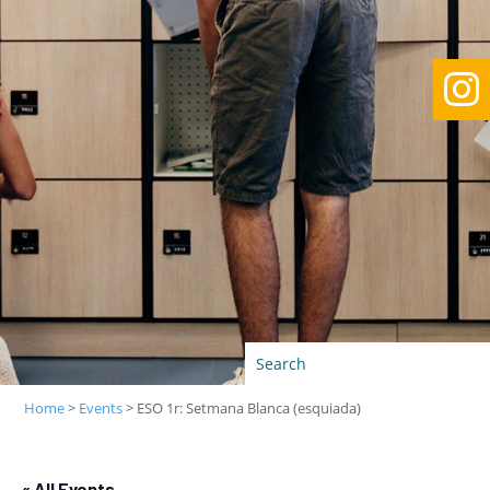

Home
>
Events
>
ESO 1r: Setmana Blanca (esquiada)
« All Events